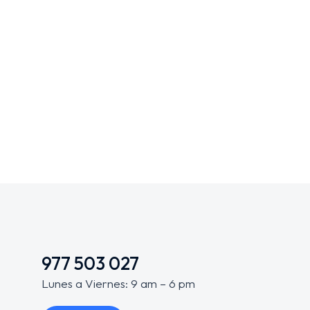
Alexander Black
Anna
Founder, CEO
Finance
977 503 027
Lunes a Viernes: 9 am – 6 pm