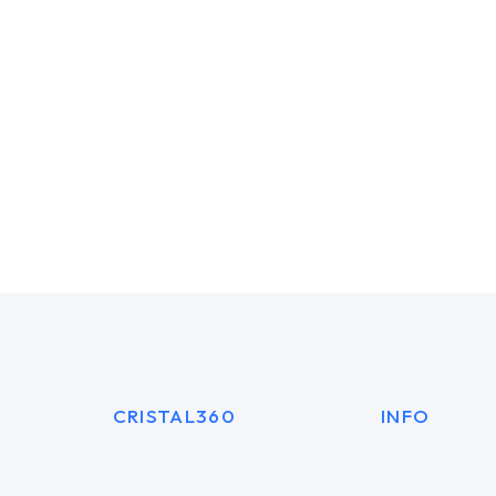
 Kovalenko
Tiffany White
 director
Creative director
CRISTAL360
INFO